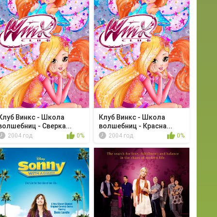
Клуб Винкс - Школа
Клуб Винкс - Школа
волшебниц - Сверка...
волшебниц - Красна...
2004 год
0%
2004 год
0%