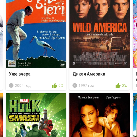
Уже вчера
Дикая Америка
2004 год
0%
1997 год
0%