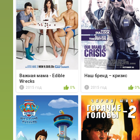
Важная мама - Edible
Наш бренд – кризис
Wrecks
2015 год
0%
2015 год
0%