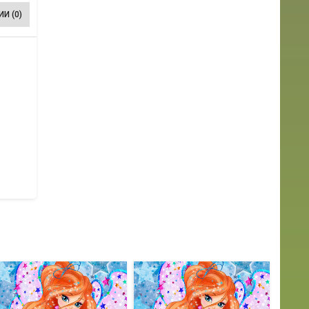
И (0)