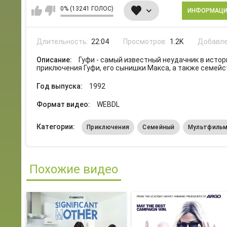
0% (13241 ГОЛОС)
ИНФОРМАЦ
Длительность:
22:04
Просмотров:
1.2K
Добавле
Описание:
Гуфи - самый известный неудачник в исто
приключения Гуфи, его сынишки Макса, а также семейс
Год выпуска:
1992
Формат видео:
WEBDL
Категории:
Приключения
Семейный
Мультфиль
Похожие видео