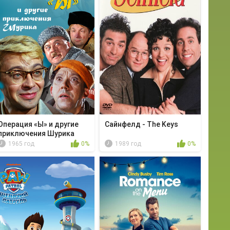
Операция «Ы» и другие
Сайнфелд - The Keys
приключения Шурика
1965 год
0%
1989 год
0%