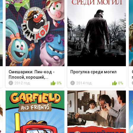
Смешарики: Пин-код -
Прогулка среди могил
Плохой, хороший,...
2012 год
0%
2014 год
0%