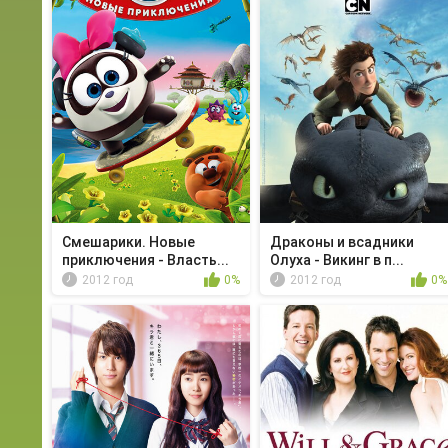
Смешарики. Новые
Драконы и всадники
приключения - Власть...
Олуха - Викинг в п...
2012 год
0%
2012 год
0%