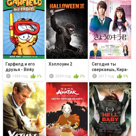
Гарфилд и его
Хэллоуин 2
Сегодня ты
друзья - Binky
сверкаешь, Кира-
Goes Bad...
кун
1988 год
0%
2009 год
0%
2017 год
0%