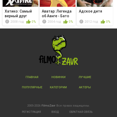
Хатико: Самый
Аватар: Легенда
Адское дитя
верный друг
об Аанге - Бато
из пл...
2008 год
0%
2004 год
0%
2012 год
0%
ГЛАВНАЯ
НОВИНКИ
ЛУЧШИЕ
ПОПУЛЯРНЫЕ
КАТЕГОРИИ
АКТЕРЫ
2005-2026
FilmoZavr
Все права защищены.
РЕГИСТРАЦИЯ
ВХОД
ОБРАТНАЯ СВЯЗЬ