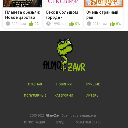
Планета обезьян:
Секс в большом
Очень странный
Новое царство
городе -
рай
Идеальный под...
2024 год
0%
1998 год
0%
2014 год
0%
ГЛАВНАЯ
НОВИНКИ
ЛУЧШИЕ
ПОПУЛЯРНЫЕ
КАТЕГОРИИ
АКТЕРЫ
2005-2026
FilmoZavr
Все права защищены.
РЕГИСТРАЦИЯ
ВХОД
ОБРАТНАЯ СВЯЗЬ