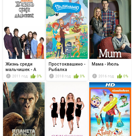
Жизнь среди
Простоквашино -
Мама - Июль
мальчишек - A
Рыбалка
Perfect Lif...
2011 год
0%
2018 год
0%
2016 год
0%