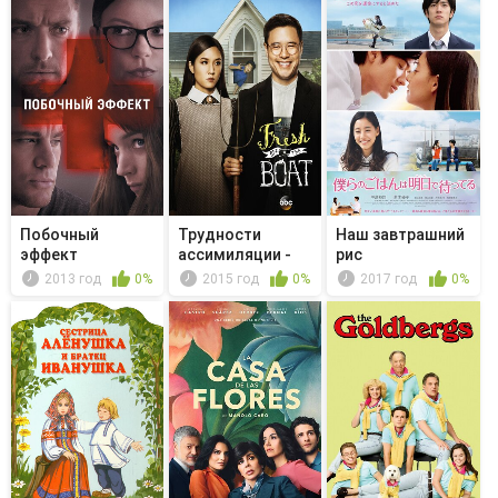
Побочный
Трудности
Наш завтрашний
эффект
ассимиляции -
рис
Citizen Jessica
2013 год
0%
2015 год
0%
2017 год
0%