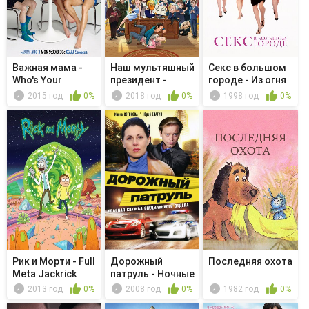
Важная мама -
Наш мультяшный
Секс в большом
Who's Your
президент -
городе - Из огня
Daddy?
Militariza...
да в ...
2015 год
0%
2018 год
0%
1998 год
0%
Рик и Морти - Full
Дорожный
Последняя охота
Meta Jackrick
патруль - Ночные
гонщики
2013 год
0%
2008 год
0%
1982 год
0%