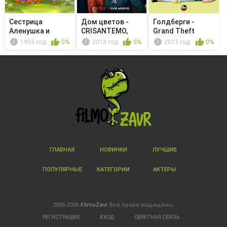
Сестрица
Дом цветов -
Голдберги -
Аленушка и
CRISANTEMO,
Grand Theft
братец Иванушка
(Símb. dolor)
Scooter
1953 год
0%
2018 год
0%
2013 год
0%
ГЛАВНАЯ
НОВИНКИ
ЛУЧШИЕ
ПОПУЛЯРНЫЕ
КАТЕГОРИИ
АКТЕРЫ
2005-2026
FilmoZavr
Все права защищены.
РЕГИСТРАЦИЯ
ВХОД
ОБРАТНАЯ СВЯЗЬ