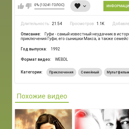
0% (13241 ГОЛОС)
ИНФОРМАЦ
Длительность:
21:54
Просмотров:
1.1K
Добавле
Описание:
Гуфи - самый известный неудачник в исто
приключения Гуфи, его сынишки Макса, а также семейс
Год выпуска:
1992
Формат видео:
WEBDL
Категории:
Приключения
Семейный
Мультфиль
Похожие видео