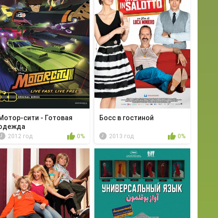
Мотор-сити - Готовая
Босс в гостиной
одежда
2012 год
0%
2013 год
0%