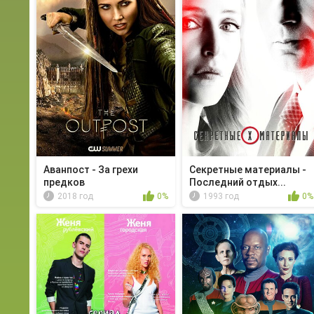
Аванпост - За грехи
Секретные материалы -
предков
Последний отдых...
2018 год
0%
1993 год
0%