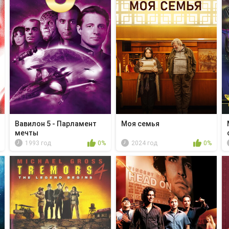
Вавилон 5 - Парламент
Моя семья
мечты
1993 год
0%
2024 год
0%