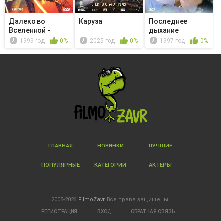
Далеко во
Каруза
Последнее
Вселенной -
дыхание
Собака с двумя
1999 год
0%
2025 год
0%
1997 год
0%
...
ГЛАВНАЯ
НОВИНКИ
ЛУЧШИЕ
ПОПУЛЯРНЫЕ
КАТЕГОРИИ
АКТЕРЫ
2005-2026
FilmoZavr
Все права защищены.
РЕГИСТРАЦИЯ
ВХОД
ОБРАТНАЯ СВЯЗЬ