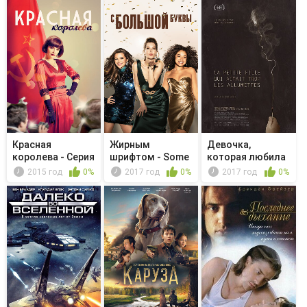
Красная
Жирным
Девочка,
королева - Серия
шрифтом - Some
которая любила
12
Kind of Wonderful
играть со спи...
2015 год
0%
2017 год
0%
2017 год
0%