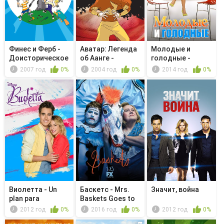
Финес и Ферб -
Аватар: Легенда
Молодые и
Доисторическое
об Аанге -
голодные -
Триштат...
Северный Х...
Young & Part Two
2007 год
0%
2004 год
0%
2014 год
0%
Виолетта - Un
Баскетс - Mrs.
Значит, война
plan para
Baskets Goes to
separarlos, u...
Sacram...
2012 год
0%
2016 год
0%
2012 год
0%