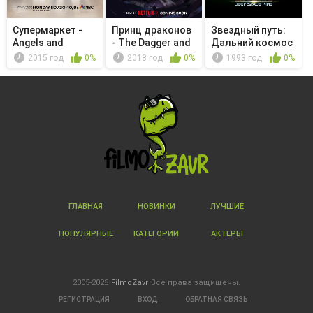
Супермаркет -
Принц драконов
Звездный путь:
Angels and
- The Dagger and
Дальний космос
Mermaids
The Wolf
9 - Ког...
2015 год
0%
2018 год
0%
1993 год
0%
ГЛАВНАЯ
НОВИНКИ
ЛУЧШИЕ
ПОПУЛЯРНЫЕ
КАТЕГОРИИ
АКТЕРЫ
2005-2026
FilmoZavr
Все права защищены.
РЕГИСТРАЦИЯ
ВХОД
ОБРАТНАЯ СВЯЗЬ