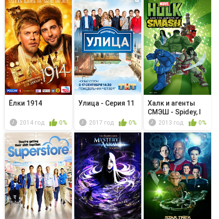
Ёлки 1914
Улица - Серия 11
Халк и агенты
СМЭШ - Spidey, I
Blew U...
2014 год
0%
2017 год
0%
2013 год
0%